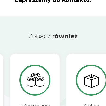
Zobacz
również
Taśma spinająca
Kaptury