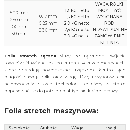
WAGA ROLKI
1,3 KG netto
MOŻE BYĆ
500 mm
0,17 mm
1,5 KG netto
WYKONANA
250 mm
0,23 mm
2,0 KG netto
POD
100 mm
2,5 KG netto
INDYWIDUALNE
0,30 mm
50 mm
3,0 KG netto
ZAMÓWIENIE
KLIENTA
Folia stretch ręczna
służy do ręcznego owijania
towarów. Nawijana jest na automatycznych maszynach,
które posiadają nowoczesne urządzenia kontrolujące
długość nawoju rolki oraz wagę. Dzięki wykorzystaniu
najnowocześniejszych technologii jesteśmy w stanie
dopasować się do potrzeb praktycznie każdej branży.
Folia stretch maszynowa:
Szerokość
Grubość
Waga
Uwagi