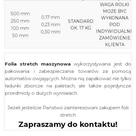
WAGA ROLKI
MOŻE BYĆ
500 mm
0,17 mm
WYKONANA
250 mm
STANDARD
0,23 mm
POD
100 mm
OK. 17 KG
INDYWIDUALNE
0,30 mm
50 mm
ZAMÓWIENIE
KLIENTA
Folia stretch maszynowa
wykorzystywana jest do
pakowania i zabezpieczania towarów za pomocą
automatów owijających. Można nią zapakować nie tylko
ładunki zbiorcze na paletach, ale także pojedyncze
przedmioty o dużych wymiarach.
Jeżeli jesteście Państwo zainteresowani zakupem folii
stretch
Zapraszamy do kontaktu!