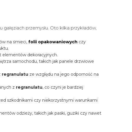
lu gałęziach przemysłu. Oto kilka przykładów,
ów na śmieci,
folii opakowaniowych
czy
uktu.
wet elementów dekoracyjnych.
ętrza samochodu, takich jak panele drzwiowe
z
regranulatu
ze względu na jego odporność na
wanych z
regranulatu
, co czyni je bardziej
 przed szkodnikami czy niekorzystnymi warunkami
mentów odzieży, takich jak paski, guziki czy nawet