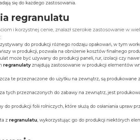
adają się do każdego zastosowania.
ia regranulatu
ciom i korzystnej cenie, znalazł szerokie zastosowanie w wie
:
rzystywany do produkcji różnego rodzaju opakowań, w tym work
ańszy w produkcji, pozwala na obniżenie kosztów finalnego prod
at może być używany do produkcji paneli, rur, izolacji czy na
ym
regranulaty
znajdują zastosowanie w produkcji elementów wn
zcza te przeznaczone do użytku na zewnątrz, są produkowane 
zcza tych przeznaczonych do zabawy na zewnątrz, jest produko
y do produkcji folii rolniczych, które służą do osłaniania upraw
ta z
regranulatu
, wykorzystując go do produkcji niektórych ele