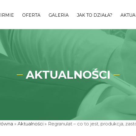
FIRMIE
OFERTA
GALERIA
JAK TO DZIAŁA?
AKTUA
AKTUALNOŚCI
główna
»
Aktualności
»
Regranulat – co to jest, produkcja, zas