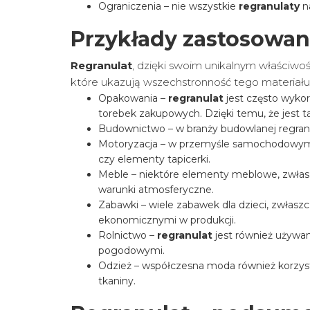
Ograniczenia – nie wszystkie
regranulaty
n
Przykłady zastosowan
Regranulat
, dzięki swoim unikalnym właściwoś
które ukazują wszechstronność tego materiału
Opakowania –
regranulat
jest często wyko
torebek zakupowych. Dzięki temu, że jest t
Budownictwo – w branży budowlanej regranul
Motoryzacja – w przemyśle samochodow
czy elementy tapicerki.
Meble – niektóre elementy meblowe, zwłas
warunki atmosferyczne.
Zabawki – wiele zabawek dla dzieci, zwłas
ekonomicznymi w produkcji.
Rolnictwo –
regranulat
jest również używan
pogodowymi.
Odzież – współczesna moda również korzys
tkaniny.