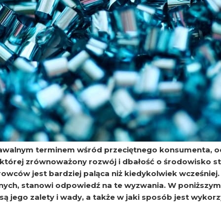
znawalnym terminem wśród przeciętnego konsumenta, o
której zrównoważony rozwój i dbałość o środowisko sta
owców jest bardziej paląca niż kiedykolwiek wcześnie
ych, stanowi odpowiedź na te wyzwania. W poniższym a
e są jego zalety i wady, a także w jaki sposób jest wyk