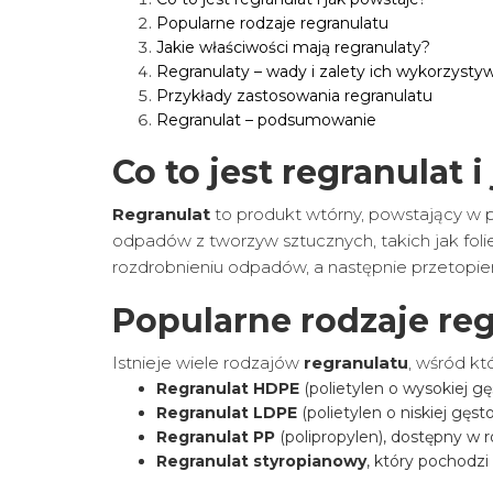
Popularne rodzaje regranulatu
Jakie właściwości mają regranulaty?
Regranulaty – wady i zalety ich wykorzysty
Przykłady zastosowania regranulatu
Regranulat – podsumowanie
Co to jest regranulat 
Regranulat
to produkt wtórny, powstający w p
odpadów z tworzyw sztucznych, takich jak fo
rozdrobnieniu odpadów, a następnie przetopien
Popularne rodzaje re
Istnieje wiele rodzajów
regranulatu
, wśród kt
Regranulat HDPE
(polietylen o wysokiej gę
Regranulat LDPE
(polietylen o niskiej gęsto
Regranulat PP
(polipropylen), dostępny w r
Regranulat styropianowy
, który pochodzi