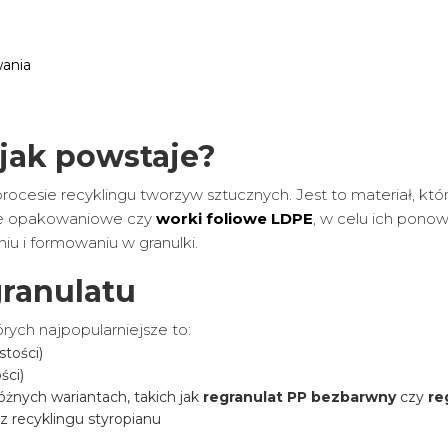
wania
i jak powstaje?
rocesie recyklingu tworzyw sztucznych. Jest to materiał, któ
lie opakowaniowe czy
worki foliowe LDPE
, w celu ich pono
iu i formowaniu w granulki.
granulatu
órych najpopularniejsze to:
stości)
ści)
óżnych wariantach, takich jak
regranulat PP bezbarwny
czy
re
 z recyklingu styropianu