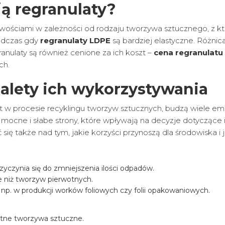
ją regranulaty?
ciwościami w zależności od rodzaju tworzywa sztucznego, z k
podczas gdy
regranulaty LDPE
są bardziej elastyczne. Różni
anulaty są również cenione za ich koszt –
cena regranulat
ch.
zalety ich wykorzystywania
t w procesie recyklingu tworzyw sztucznych, budzą wiele e
mocne i słabe strony, które wpływają na decyzje dotyczące 
ć się także nad tym, jakie korzyści przynoszą dla środowiska 
zyczynia się do zmniejszenia ilości odpadów.
e niż tworzyw pierwotnych.
np. w produkcji worków foliowych czy folii opakowaniowych.
otne tworzywa sztuczne.