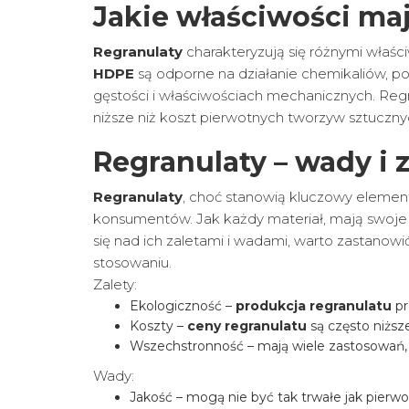
Jakie właściwości ma
Regranulaty
charakteryzują się różnymi właś
HDPE
są odporne na działanie chemikaliów, 
gęstości i właściwościach mechanicznych. Regr
niższe niż koszt pierwotnych tworzyw sztuczny
Regranulaty – wady i 
Regranulaty
, choć stanowią kluczowy elemen
konsumentów. Jak każdy materiał, mają swoje 
się nad ich zaletami i wadami, warto zastanowi
stosowaniu.
Zalety:
Ekologiczność –
produkcja regranulatu
pr
Koszty –
ceny regranulatu
są często niższ
Wszechstronność – mają wiele zastosowań, 
Wady:
Jakość – mogą nie być tak trwałe jak pierw