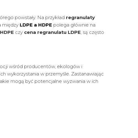
tórego powstały. Na przykład
regranulaty
ca między
LDPE a HDPE
polega głównie na
u HDPE
czy
cena regranulatu LDPE
, są często
mocji wśród producentów, ekologów i
ich wykorzystania w przemyśle. Zastanawiając
i jakie mogą być potencjalne wyzwania w ich