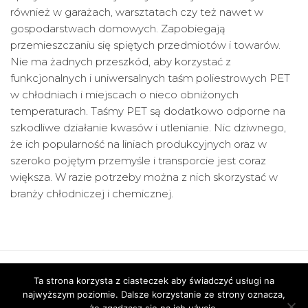
również w garażach, warsztatach czy też nawet w
gospodarstwach domowych. Zapobiegają
przemieszczaniu się spiętych przedmiotów i towarów.
Nie ma żadnych przeszkód, aby korzystać z
funkcjonalnych i uniwersalnych taśm poliestrowych PET
w chłodniach i miejscach o nieco obniżonych
temperaturach. Taśmy PET są dodatkowo odporne na
szkodliwe działanie kwasów i utlenianie. Nic dziwnego,
że ich popularność na liniach produkcyjnych oraz w
szeroko pojętym przemyśle i transporcie jest coraz
większa. W razie potrzeby można z nich skorzystać w
branży chłodniczej i chemicznej.
Ta strona korzysta z ciasteczek aby świadczyć usługi na
najwyższym poziomie. Dalsze korzystanie ze strony oznacza,
WordPress
dumnie napędza Polimer-Eko