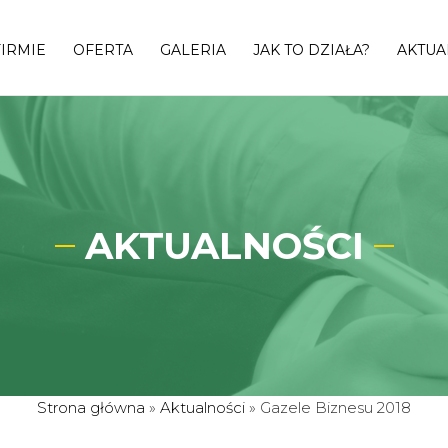
FIRMIE
OFERTA
GALERIA
JAK TO DZIAŁA?
AKTUA
AKTUALNOŚCI
Strona główna
»
Aktualności
»
Gazele Biznesu 2018